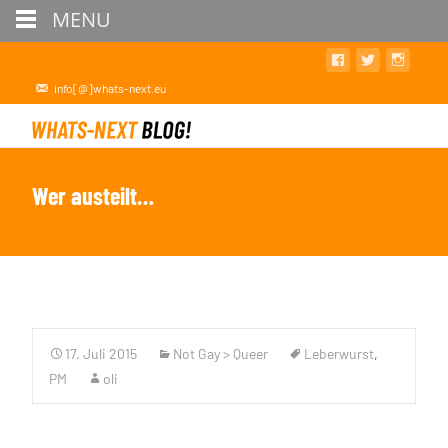
MENU
info[@]whats-next.eu
Wer austeilt…
17. Juli 2015
Not Gay > Queer
Leberwurst
,
PM
oli