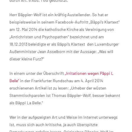
durch Art. 5 Abs. 1 GG geschützt.
Herr Bäppler-Wolf ist ein kräftig Austeilender. So hat er
beispielsweise in seinem Facebook-Auftritt „Bäppi’s Klartext“
am 12. Mai 2014 die katholische Kirche als Vereinigung von
„Antichristen und Psychopathen“ bezeichnet und am
18.12.2013 beleidigte er als Bäppi’s Klartext den Luxemburger
Außenminister Jean Asselborn mit der Aussage: „Was will
dieser kleine Furz?“
In einem unter der Überschrift
„Irritationen wegen Päppi L
Belle“
in der Frankfurter Rundschau am 4. April 2014
erschienenen Artikel ist zu lesen: „Urheber der wüsten
Stammtischparolen ist Thomas Bäppler-Wolf, besser bekannt
als Bäppi La Belle.“
Wer in der aufgezeigten Art und Weise im Internet unterwegs
ist, muss sich auch kritische, ja auch überspitzte
Bemerkungen gefallen lassen. Originalton Bäppler-Wolf im