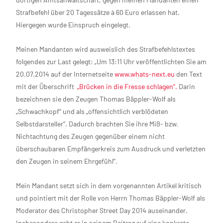
Strafbefehl über 20 Tagessätze à 60 Euro erlassen hat.
Hiergegen wurde Einspruch eingelegt.
Meinen Mandanten wird ausweislich des Strafbefehlstextes
folgendes zur Last gelegt: „Um 13:11 Uhr veröffentlichten Sie am
20.07.2014 auf der Internetseite
www.whats-next.eu
den Text
mit der Überschrift
„Brücken in die Fresse schlagen“.
Darin
bezeichnen sie den Zeugen Thomas Bäppler-Wolf als
„Schwachkopf“ und als „offensichtlich verblödeten
Selbstdarsteller“. Dadurch brachten Sie ihre Miß- bzw.
Nichtachtung des Zeugen gegenüber einem nicht
überschaubaren Empfängerkreis zum Ausdruck und verletzten
den Zeugen in seinem Ehrgefühl“.
Mein Mandant setzt sich in dem vorgenannten Artikel kritisch
und pointiert mit der Rolle von Herrn Thomas Bäppler-Wolf als
Moderator des Christopher Street Day 2014 auseinander.
Insbesondere geht er in seinem Beitrag auf eine konkrete