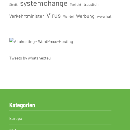
systemchange
traudich
Streik
Teelicht
Virus
Verkehrtminister
Werbung
wwwhat
Wandel
Tweets by whatsnexteu
Kategorien
Europa