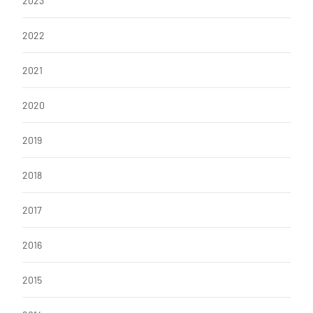
o
p
2023
k
2022
2021
2020
2019
2018
2017
2016
2015