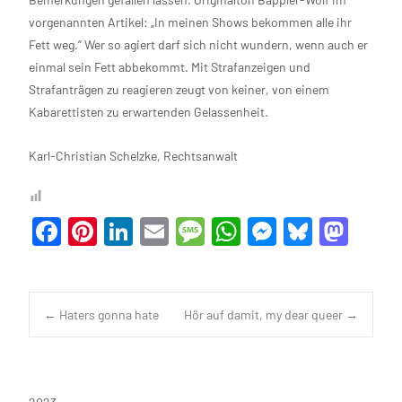
vorgenannten Artikel: „In meinen Shows bekommen alle ihr
Fett weg.“ Wer so agiert darf sich nicht wundern, wenn auch er
einmal sein Fett abbekommt. Mit Strafanzeigen und
Strafanträgen zu reagieren zeugt von keiner, von einem
Kabarettisten zu erwartenden Gelassenheit.
Karl-Christian Schelzke,
Rechtsanwalt
F
Pi
Li
E
M
W
M
Bl
M
a
nt
n
m
es
h
es
u
as
c
er
ke
ail
sa
at
se
es
to
e
es
dI
g
s
n
ky
d
Navigation
←
Haters gonna hate
Hör auf damit, my dear queer
→
b
t
n
e
A
g
o
o
p
er
n
posten