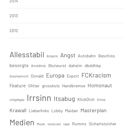
2014
2013
2012
Allesstabil
Angst
Autobahn
Beschiss
Ampere
besorgte
Blutwurst
daheim
dbddhkp
BlinkBlink
FCKracism
Europa
Donald
Export
Diesmalnicht
Homonaut
Feature
Glitter
grosskotz
Handbremse
Irrsinn
Itsabug
KlickDich
ichgebgas
Klima
Krawall
Masterplan
Lieberlinks
Lobby
Maidan
Medien
Rumms
SicherIstsicher
Musik
noracism
rape