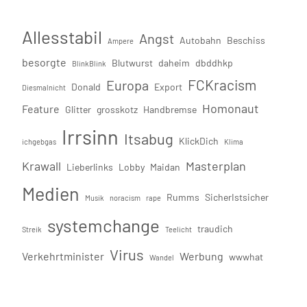
Allesstabil
Angst
Autobahn
Beschiss
Ampere
besorgte
Blutwurst
daheim
dbddhkp
BlinkBlink
FCKracism
Europa
Donald
Export
Diesmalnicht
Homonaut
Feature
Glitter
grosskotz
Handbremse
Irrsinn
Itsabug
KlickDich
ichgebgas
Klima
Krawall
Masterplan
Lieberlinks
Lobby
Maidan
Medien
Rumms
SicherIstsicher
Musik
noracism
rape
systemchange
traudich
Streik
Teelicht
Virus
Verkehrtminister
Werbung
wwwhat
Wandel