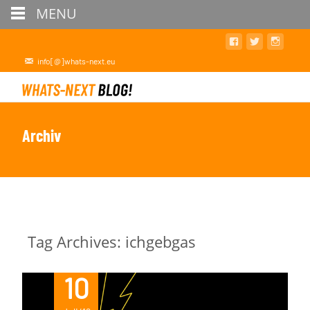
MENU
info[@]whats-next.eu
Archiv
Tag Archives: ichgebgas
10