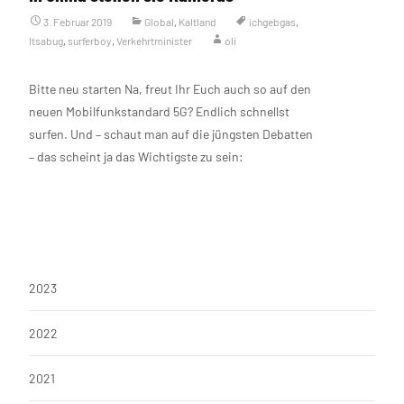
3. Februar 2019
Global
,
Kaltland
ichgebgas
,
Itsabug
,
surferboy
,
Verkehrtminister
oli
Bitte neu starten Na, freut Ihr Euch auch so auf den
neuen Mobilfunkstandard 5G? Endlich schnellst
surfen. Und – schaut man auf die jüngsten Debatten
– das scheint ja das Wichtigste zu sein:
Weiterlesen…
2023
2022
2021