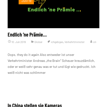
Juli/19
Endlich ’ne Prämie…
10. Juli 2019
Global
ichgebgas
,
Verkehrtminister
oli
Oops, they do it again Also entweder ist unser
Verkehrtminister Andreas „the Brain“ Scheuer kreuzdämlich,
oder er weiß sehr genau was er tut und lügt wie gedruckt. Ich
weiß nicht was schlimmer
Weiterlesen…
In China stellen sie Kameras