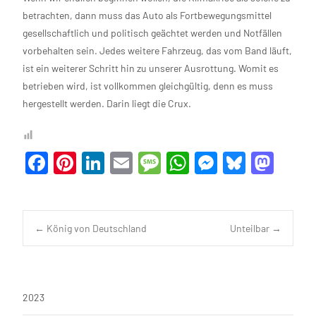
betrachten, dann muss das Auto als Fortbewegungsmittel
gesellschaftlich und politisch geächtet werden und Notfällen
vorbehalten sein. Jedes weitere Fahrzeug, das vom Band läuft,
ist ein weiterer Schritt hin zu unserer Ausrottung. Womit es
betrieben wird, ist vollkommen gleichgültig, denn es muss
hergestellt werden. Darin liegt die Crux.
F
Pi
Li
E
M
W
M
Bl
M
a
nt
n
m
es
h
es
u
as
c
er
ke
ail
sa
at
se
es
to
e
es
dI
g
s
n
ky
d
Navigation
←
König von Deutschland
Unteilbar
→
b
t
n
e
A
g
o
o
p
er
n
posten
o
p
2023