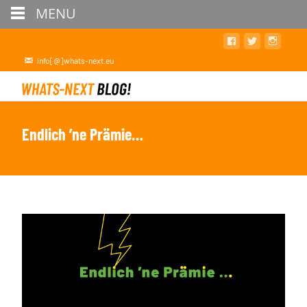
MENU
info[@]whats-next.eu
Endlich ’ne Prämie…