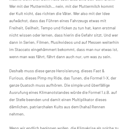
Wer mit der Muttermilch… nein, mit der Muttermilch kommt
der Kult nicht, das richten die Väter. Wer also mit der Idee
aufwächst, dass das Führen eines Fahrzeugs etwas mit
Freiheit, Geilheit, Tempo und ficken zu tun hat, kann erstmal
nicht wissen oder lernen, dass hierin die Gefahr sitzt. Und wer
dann in Serien, Filmen, Musikvideos und auf Messen weiterhin
im Staccato eingehämmert bekommt, dass man nur etwas ist,
wenn man was fährt, fährt dann auch nur, um was zu sein.
Deshalb muss diese ganze Heroisierung, dieses Fast &
Furious, dieses Pimp my Ride, das Tunen, die Formel 1-X, der
ganze Quatsch muss aufhören. Die simple und überfällige
Ausrufung eines Klimanotstandes würde die Formel 1 z.B. auf
der Stelle beenden und damit einen Multiplikator dieses
dämlichen, patriarchalen Kults aus dem (haha) Rennen
nehmen.
Wenn wir endlich beginnen wollen, die Klimakrise als solche zu