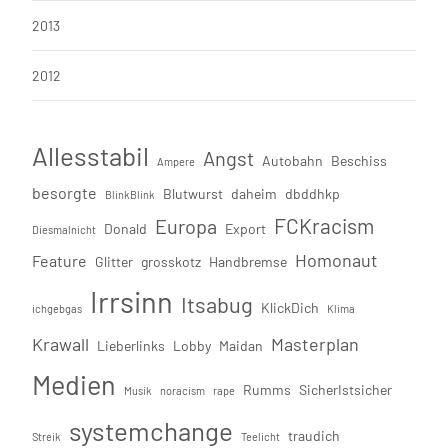
2013
2012
Allesstabil
Angst
Autobahn
Beschiss
Ampere
besorgte
Blutwurst
daheim
dbddhkp
BlinkBlink
FCKracism
Europa
Donald
Export
Diesmalnicht
Homonaut
Feature
Glitter
grosskotz
Handbremse
Irrsinn
Itsabug
KlickDich
ichgebgas
Klima
Krawall
Masterplan
Lieberlinks
Lobby
Maidan
Medien
Rumms
SicherIstsicher
Musik
noracism
rape
systemchange
traudich
Streik
Teelicht