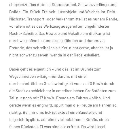
eingesetzt. Das Auto ist Statussymbol, Schwanzverlängerung,
Bolide, Ein-Stück-Freiheit, Lustobjekt und Welcher-ist-Dein-
Nächster. Transport- oder Verkehrsmittel ist es nur am Rande,
vor allem ist es das Werkzeug ausgereifter, ungehinderter
Macho-Scheiße. Das Gewese und Gekulte um die Karre ist
durchweg männlich und also gefährlich und dumm. Ja
Freunde, das schreibe ich als Kerl nicht gerne, aber es ist ja
nicht schwer zu sehen, wer da in der Regel eskaliert.
Dabei geht es eigentlich – und das ist im Grunde zum
Wegschmeißen witzig – nur darum, mit einer
durchschnittlichen Geschwindigkeit von ca. 20 Km/h durch
die Stadt zu schleichen; in amerikanischen Großstädten zum
Teil nur noch mit 17 Km/h. Freude am Fahren – höhö. Und
gerade wenn es eng wird, spürt man die Freude am Fahren so
richtig. Bei mir ums Eck ist aktuell eine Baustelle und
folgerichtig gibt’s, auf einer viel befahrenen Straße, einen
feinen Rückstau. Ei was sind alle erfreut. Da wird illegal