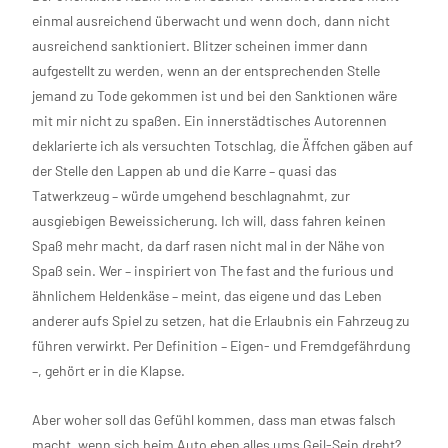
einmal ausreichend überwacht und wenn doch, dann nicht
ausreichend sanktioniert. Blitzer scheinen immer dann
aufgestellt zu werden, wenn an der entsprechenden Stelle
jemand zu Tode gekommen ist und bei den Sanktionen wäre
mit mir nicht zu spaßen. Ein innerstädtisches Autorennen
deklarierte ich als versuchten Totschlag, die Äffchen gäben auf
der Stelle den Lappen ab und die Karre – quasi das
Tatwerkzeug – würde umgehend beschlagnahmt, zur
ausgiebigen Beweissicherung. Ich will, dass fahren keinen
Spaß mehr macht, da darf rasen nicht mal in der Nähe von
Spaß sein. Wer – inspiriert von The fast and the furious und
ähnlichem Heldenkäse – meint, das eigene und das Leben
anderer aufs Spiel zu setzen, hat die Erlaubnis ein Fahrzeug zu
führen verwirkt. Per Definition – Eigen- und Fremdgefährdung
–, gehört er in die Klapse.
Aber woher soll das Gefühl kommen, dass man etwas falsch
macht, wenn sich beim Auto eben alles ums Geil-Sein dreht?