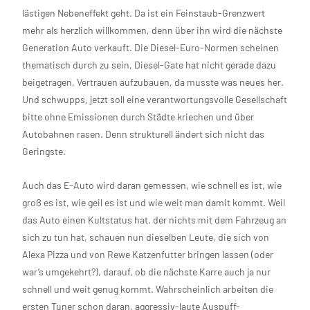
lästigen Nebeneffekt geht. Da ist ein Feinstaub-Grenzwert
mehr als herzlich willkommen, denn über ihn wird die nächste
Generation Auto verkauft. Die Diesel-Euro-Normen scheinen
thematisch durch zu sein, Diesel-Gate hat nicht gerade dazu
beigetragen, Vertrauen aufzubauen, da musste was neues her.
Und schwupps, jetzt soll eine verantwortungsvolle Gesellschaft
bitte ohne Emissionen durch Städte kriechen und über
Autobahnen rasen. Denn strukturell ändert sich nicht das
Geringste.
Auch das E-Auto wird daran gemessen, wie schnell es ist, wie
groß es ist, wie geil es ist und wie weit man damit kommt. Weil
das Auto einen Kultstatus hat, der nichts mit dem Fahrzeug an
sich zu tun hat, schauen nun dieselben Leute, die sich von
Alexa Pizza und von Rewe Katzenfutter bringen lassen (oder
war’s umgekehrt?), darauf, ob die nächste Karre auch ja nur
schnell und weit genug kommt. Wahrscheinlich arbeiten die
ersten Tuner schon daran, aggressiv-laute Auspuff-