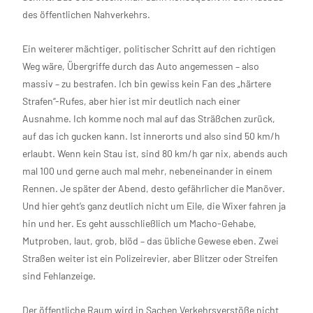
des öffentlichen Nahverkehrs.
Ein weiterer mächtiger, politischer Schritt auf den richtigen
Weg wäre, Übergriffe durch das Auto angemessen – also
massiv – zu bestrafen. Ich bin gewiss kein Fan des „härtere
Strafen“-Rufes, aber hier ist mir deutlich nach einer
Ausnahme. Ich komme noch mal auf das Sträßchen zurück,
auf das ich gucken kann. Ist innerorts und also sind 50 km/h
erlaubt. Wenn kein Stau ist, sind 80 km/h gar nix, abends auch
mal 100 und gerne auch mal mehr, nebeneinander in einem
Rennen. Je später der Abend, desto gefährlicher die Manöver.
Und hier geht’s ganz deutlich nicht um Eile, die Wixer fahren ja
hin und her. Es geht ausschließlich um Macho-Gehabe,
Mutproben, laut, grob, blöd – das übliche Gewese eben. Zwei
Straßen weiter ist ein Polizeirevier, aber Blitzer oder Streifen
sind Fehlanzeige.
Der öffentliche Raum wird in Sachen Verkehrsverstöße nicht