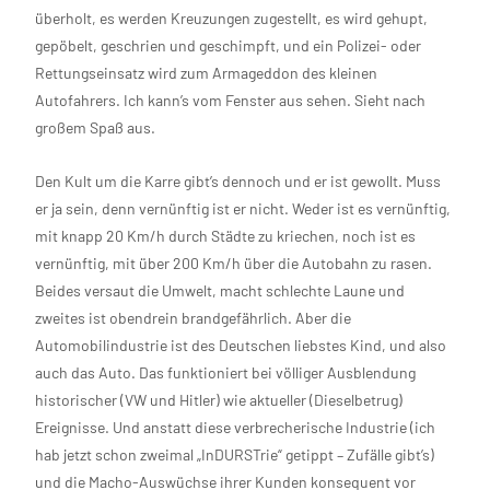
überholt, es werden Kreuzungen zugestellt, es wird gehupt,
gepöbelt, geschrien und geschimpft, und ein Polizei- oder
Rettungseinsatz wird zum Armageddon des kleinen
Autofahrers. Ich kann’s vom Fenster aus sehen. Sieht nach
großem Spaß aus.
Den Kult um die Karre gibt’s dennoch und er ist gewollt. Muss
er ja sein, denn vernünftig ist er nicht. Weder ist es vernünftig,
mit knapp 20 Km/h durch Städte zu kriechen, noch ist es
vernünftig, mit über 200 Km/h über die Autobahn zu rasen.
Beides versaut die Umwelt, macht schlechte Laune und
zweites ist obendrein brandgefährlich. Aber die
Automobilindustrie ist des Deutschen liebstes Kind, und also
auch das Auto. Das funktioniert bei völliger Ausblendung
historischer (VW und Hitler) wie aktueller (Dieselbetrug)
Ereignisse. Und anstatt diese verbrecherische Industrie (ich
hab jetzt schon zweimal „InDURSTrie“ getippt – Zufälle gibt’s)
und die Macho-Auswüchse ihrer Kunden konsequent vor