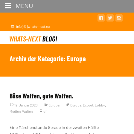
MENU
info[@]whats-next.eu
Archiv der Kategorie: Europa
Böse Waffen, gute Waffen.
19. Januar 2020
Europa
Europa
,
Export
,
Lobby
,
Medien
,
Waffen
oli
Eine Märchenstunde Gerade in der zweiten Hälfte