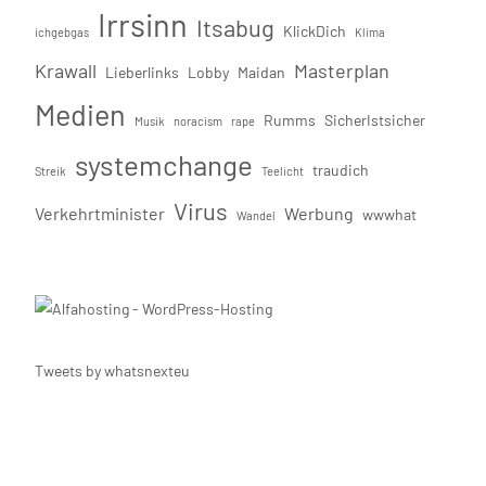
Irrsinn
Itsabug
KlickDich
ichgebgas
Klima
Krawall
Masterplan
Lieberlinks
Lobby
Maidan
Medien
Rumms
SicherIstsicher
Musik
noracism
rape
systemchange
traudich
Streik
Teelicht
Virus
Verkehrtminister
Werbung
wwwhat
Wandel
Tweets by whatsnexteu