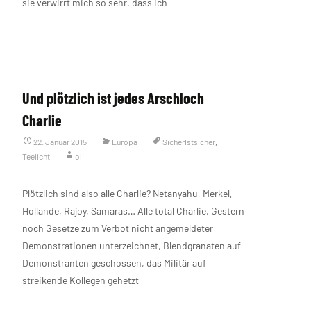
sie verwirrt mich so sehr, dass ich
Weiterlesen…
Und plötzlich ist jedes Arschloch
Charlie
22. Januar 2015
Europa
SicherIstsicher
,
Teelicht
oli
Plötzlich sind also alle Charlie? Netanyahu, Merkel,
Hollande, Rajoy, Samaras… Alle total Charlie. Gestern
noch Gesetze zum Verbot nicht angemeldeter
Demonstrationen unterzeichnet, Blendgranaten auf
Demonstranten geschossen, das Militär auf
streikende Kollegen gehetzt
Weiterlesen…