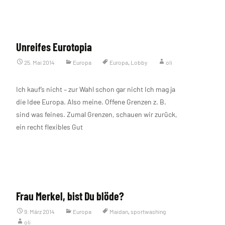
Unreifes Eurotopia
25. Mai 2014
Europa
Europa
,
Lobby
oli
Ich kauf’s nicht – zur Wahl schon gar nicht Ich mag ja
die Idee Europa. Also meine. Offene Grenzen z. B.
sind was feines. Zumal Grenzen, schauen wir zurück,
ein recht flexibles Gut
Weiterlesen…
Frau Merkel, bist Du blöde?
9. März 2014
Europa
Maidan
,
sportwashing
oli