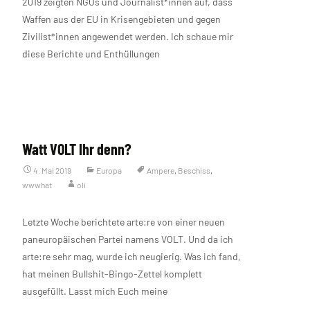
2019 zeigten NGOs und Journalist*innen auf, dass
Waffen aus der EU in Krisengebieten und gegen
Zivilist*innen angewendet werden. Ich schaue mir
diese Berichte und Enthüllungen
Weiterlesen…
Watt VOLT Ihr denn?
4. Mai 2019
Europa
Ampere
,
Beschiss
,
wwwhat
oli
Letzte Woche berichtete arte:re von einer neuen
paneuropäischen Partei namens VOLT. Und da ich
arte:re sehr mag, wurde ich neugierig. Was ich fand,
hat meinen Bullshit-Bingo-Zettel komplett
ausgefüllt. Lasst mich Euch meine