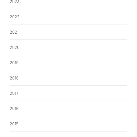
o
p
2023
k
2022
2021
2020
2019
2018
2017
2016
2015