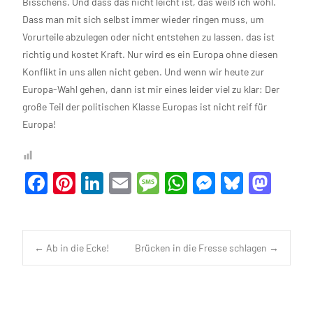
Bisschens. Und dass das nicht leicht ist, das weiß ich wohl.
Dass man mit sich selbst immer wieder ringen muss, um
Vorurteile abzulegen oder nicht entstehen zu lassen, das ist
richtig und kostet Kraft. Nur wird es ein Europa ohne diesen
Konflikt in uns allen nicht geben. Und wenn wir heute zur
Europa-Wahl gehen, dann ist mir eines leider viel zu klar:
Der
große Teil der politischen Klasse Europas ist nicht reif für
Europa!
F
Pi
Li
E
M
W
M
Bl
M
a
nt
n
m
es
h
es
u
as
c
er
ke
ail
sa
at
se
es
to
e
es
dI
g
s
n
ky
d
Navigation
←
Ab in die Ecke!
Brücken in die Fresse schlagen
→
b
t
n
e
A
g
o
o
p
er
n
posten