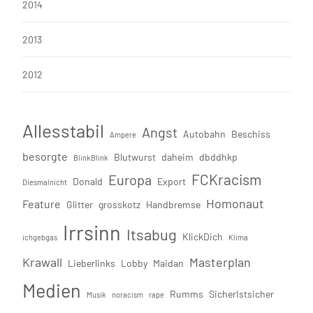
2014
2013
2012
Allesstabil
Angst
Autobahn
Beschiss
Ampere
besorgte
Blutwurst
daheim
dbddhkp
BlinkBlink
FCKracism
Europa
Donald
Export
Diesmalnicht
Homonaut
Feature
Glitter
grosskotz
Handbremse
Irrsinn
Itsabug
KlickDich
ichgebgas
Klima
Krawall
Masterplan
Lieberlinks
Lobby
Maidan
Medien
Rumms
SicherIstsicher
Musik
noracism
rape