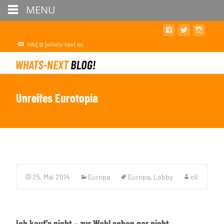
MENU
info[@]whats-next.eu
Unreifes Eurotopia
25. Mai 2014
Europa
Europa
,
Lobby
oli
Ich kauf’s nicht – zur Wahl schon gar nicht