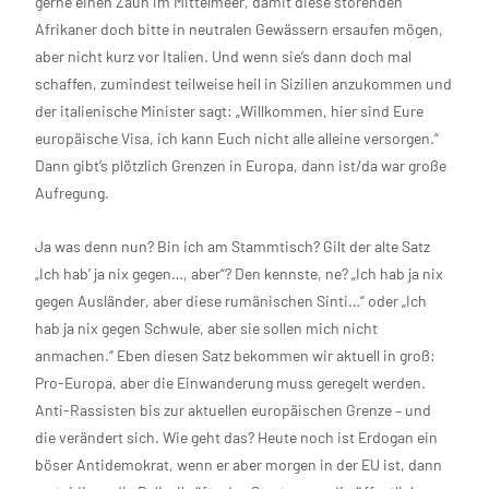
gerne einen Zaun im Mittelmeer, damit diese störenden
Afrikaner doch bitte in neutralen Gewässern ersaufen mögen,
aber nicht kurz vor Italien. Und wenn sie’s dann doch mal
schaffen, zumindest teilweise heil in Sizilien anzukommen und
der italienische Minister sagt: „Willkommen, hier sind Eure
europäische Visa, ich kann Euch nicht alle alleine versorgen.“
Dann gibt’s plötzlich Grenzen in Europa, dann ist/da war große
Aufregung.
Ja was denn nun? Bin ich am Stammtisch? Gilt der alte Satz
„Ich hab’ ja nix gegen…, aber“? Den kennste, ne? „Ich hab ja nix
gegen Ausländer, aber diese rumänischen Sinti…“ oder „Ich
hab ja nix gegen Schwule, aber sie sollen mich nicht
anmachen.“ Eben diesen Satz bekommen wir aktuell in groß:
Pro-Europa, aber die Einwanderung muss geregelt werden.
Anti-Rassisten bis zur aktuellen europäischen Grenze – und
die verändert sich. Wie geht das? Heute noch ist Erdogan ein
böser Antidemokrat, wenn er aber morgen in der EU ist, dann