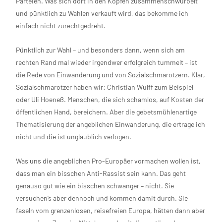
Parteien. Was sich dort in den Köpfen zusammenschwurbelt
und pünktlich zu Wahlen verkauft wird, das bekomme ich
einfach nicht zurechtgedreht.
Pünktlich zur Wahl – und besonders dann, wenn sich am
rechten Rand mal wieder irgendwer erfolgreich tummelt – ist
die Rede von Einwanderung und von Sozialschmarotzern. Klar,
Sozialschmarotzer haben wir: Christian Wulff zum Beispiel
oder Uli Hoeneß. Menschen, die sich schamlos, auf Kosten der
öffentlichen Hand, bereichern. Aber die gebetsmühlenartige
Thematisierung der angeblichen Einwanderung, die ertrage ich
nicht und die ist unglaublich verlogen.
Was uns die angeblichen Pro-Europäer vormachen wollen ist,
dass man ein bisschen Anti-Rassist sein kann. Das geht
genauso gut wie ein bisschen schwanger – nicht. Sie
versuchen’s aber dennoch und kommen damit durch. Sie
faseln vom grenzenlosen, reisefreien Europa, hätten dann aber