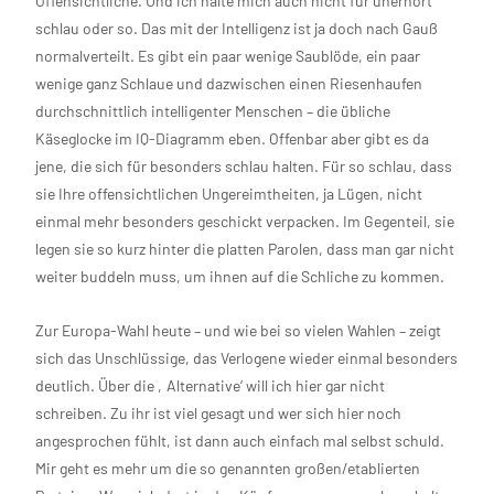
Offensichtliche. Und ich halte mich auch nicht für unerhört
schlau oder so. Das mit der Intelligenz ist ja doch nach Gauß
normalverteilt. Es gibt ein paar wenige Saublöde, ein paar
wenige ganz Schlaue und dazwischen einen Riesenhaufen
durchschnittlich intelligenter Menschen – die übliche
Käseglocke im IQ-Diagramm eben. Offenbar aber gibt es da
jene, die sich für besonders schlau halten. Für so schlau, dass
sie Ihre offensichtlichen Ungereimtheiten, ja Lügen, nicht
einmal mehr besonders geschickt verpacken. Im Gegenteil, sie
legen sie so kurz hinter die platten Parolen, dass man gar nicht
weiter buddeln muss, um ihnen auf die Schliche zu kommen.
Zur Europa-Wahl heute – und wie bei so vielen Wahlen – zeigt
sich das Unschlüssige, das Verlogene wieder einmal besonders
deutlich. Über die ‚Alternative‘ will ich hier gar nicht
schreiben. Zu ihr ist viel gesagt und wer sich hier noch
angesprochen fühlt, ist dann auch einfach mal selbst schuld.
Mir geht es mehr um die so genannten großen/etablierten