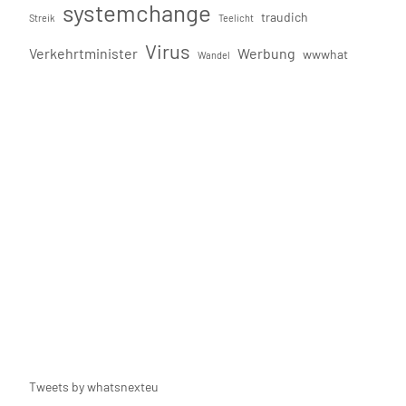
systemchange
traudich
Streik
Teelicht
Virus
Verkehrtminister
Werbung
wwwhat
Wandel
Tweets by whatsnexteu