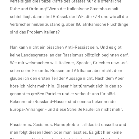
verteidigen die Polizeikräfte des Staates nur die öffentliche
Ruhe und Ordnung? Wenn der italienische Staatshaushalt
schief liegt, dann sind Brüssel, der IWF, die EZB und wie all die
Verbrecher heißen zuständig, aber 150 afrikanische Flüchtlinge
sind das Problem Italiens?
Man kann nicht ein bisschen Anti-Rassist sein. Und es gibt
keine Landesgrenze, an der Rassismus plötzlich beginnen darf.
Wer mir weismachen will, Italiener, Spanier, Griechen usw. usf.
seien seine Freunde, Russen und Afrikaner aber nicht, dem
glaube ich den ersten Teil der Aussage nicht. Nach dem Aber
höre ich nicht mehr hin. Dieser Mist tümmelt sich in den so
genannten großen Parteien und er verkauft uns für blöd.
Bekennende Russland-Hasser sind ebenso bekennende
Europa-Anhänger – und diese Scheiße kaufe ich nicht mehr.
Rassismus, Sexismus, Homophobie – all das ist dasselbe und
man folgt diesen Ideen oder man lässt es. Es gibt hier keine