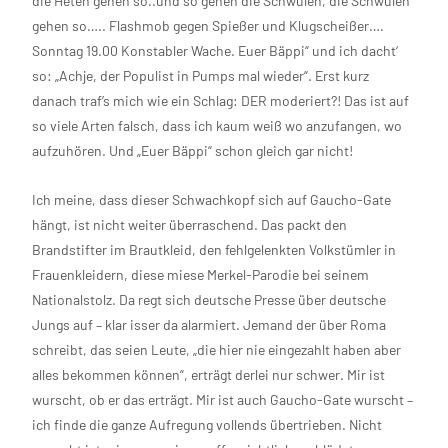
die Heten gehen so..und so gehen die Schwulen, die Schwulen
gehen so….. Flashmob gegen Spießer und Klugscheißer….
Sonntag 19.00 Konstabler Wache. Euer Bäppi“ und ich dacht‘
so: „Achje, der Populist in Pumps mal wieder“. Erst kurz
danach traf’s mich wie ein Schlag: DER moderiert?! Das ist auf
so viele Arten falsch, dass ich kaum weiß wo anzufangen, wo
aufzuhören. Und „Euer Bäppi“ schon gleich gar nicht!
Ich meine, dass dieser Schwachkopf sich auf Gaucho-Gate
hängt, ist nicht weiter überraschend. Das packt den
Brandstifter im Brautkleid, den fehlgelenkten Volkstümler in
Frauenkleidern, diese miese Merkel-Parodie bei seinem
Nationalstolz. Da regt sich deutsche Presse über deutsche
Jungs auf – klar isser da alarmiert. Jemand der über Roma
schreibt, das seien Leute, „die hier nie eingezahlt haben aber
alles bekommen können“, erträgt derlei nur schwer. Mir ist
wurscht, ob er das erträgt. Mir ist auch Gaucho-Gate wurscht –
ich finde die ganze Aufregung vollends übertrieben. Nicht