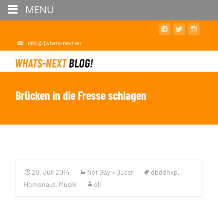
MENU
info[@]whats-next.eu
Brücken in die Fresse schlagen
20. Juli 2014
Not Gay > Queer
dbddhkp
,
Homonaut
,
Musik
oli