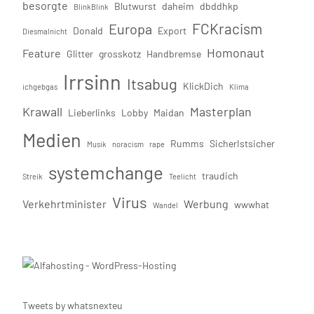
besorgte
Blutwurst
daheim
dbddhkp
BlinkBlink
FCKracism
Europa
Donald
Export
Diesmalnicht
Homonaut
Feature
Glitter
grosskotz
Handbremse
Irrsinn
Itsabug
KlickDich
ichgebgas
Klima
Krawall
Masterplan
Lieberlinks
Lobby
Maidan
Medien
Rumms
SicherIstsicher
Musik
noracism
rape
systemchange
traudich
Streik
Teelicht
Virus
Verkehrtminister
Werbung
wwwhat
Wandel
Tweets by whatsnexteu