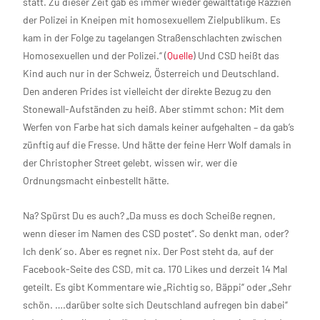
statt. Zu dieser Zeit gab es immer wieder gewalttätige Razzien
der Polizei in Kneipen mit homosexuellem Zielpublikum. Es
kam in der Folge zu tagelangen Straßenschlachten zwischen
Homosexuellen und der Polizei.“ (
Quelle
) Und CSD heißt das
Kind auch nur in der Schweiz, Österreich und Deutschland.
Den anderen Prides ist vielleicht der direkte Bezug zu den
Stonewall-Aufständen zu heiß. Aber stimmt schon: Mit dem
Werfen von Farbe hat sich damals keiner aufgehalten – da gab’s
zünftig auf die Fresse. Und hätte der feine Herr Wolf damals in
der Christopher Street gelebt, wissen wir, wer die
Ordnungsmacht einbestellt hätte.
Na? Spürst Du es auch? „Da muss es doch Scheiße regnen,
wenn dieser im Namen des CSD postet“. So denkt man, oder?
Ich denk‘ so. Aber es regnet nix. Der Post steht da, auf der
Facebook-Seite des CSD, mit ca. 170 Likes und derzeit 14 Mal
geteilt. Es gibt Kommentare wie „Richtig so, Bäppi“ oder „Sehr
schön. ….darüber solte sich Deutschland aufregen bin dabei“