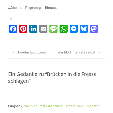
…über den Regenbogen hinaus.
F
Pi
Li
E
M
W
M
Bl
M
a
nt
n
m
es
h
es
u
as
c
er
ke
ail
sa
at
se
es
to
e
es
dI
g
s
n
ky
d
Navigation
←
Unreifes Eurotopia
War blöd, merkste selbst.
→
b
t
n
e
A
g
o
o
p
er
n
posten
Ein Gedanke zu “
Brücken in die Fresse
o
p
schlagen
”
k
Pingback:
War blöd, merkste selbst. - whats-next - magazin