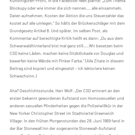
Kunstfiguren-Profil, in die Facebook-Welt plärrte: „Zum Thema
Blockupy oder wie immer die sich nennen…. alle einsammeln,
Daten aufnehmen, Kosten der Aktion die uns Steuerzahler das
kostet auf alle umlegen.“ So hält’s der Brückenschläger mit dem
Grundgesetz Artikel 8. Und später, im selben Post, als
Kommentar auf berechtigte Kritik heißt es dann: „Du aus dem
Schwarwaldhinterland bist mal ganz still…..Wir besetzen beim
CSD keine Läden, machen keine Sitzblöckade vor Douglas und
bewerfen keine Wände mit Pinker Farbe.“ (Alle Zitate in diesem
Beitrag sind kopiert und eingesetzt – ich lektoriere keinen
Schwachsinn.)
Aha? Geschichtsstunde, Herr Wolf: „Der CSD erinnert an den
ersten bekannt gewordenen Aufstand von Homosexuellen und
anderen sexuellen Minderheiten gegen die Polizeiwillkür in der
New Yorker Christopher Street im Stadtviertel Greenwich
Village: In den frühen Morgenstunden des 28. Juni 1969 fand in
der Bar Stonewall Inn der sogenannte Stonewall-Aufstand