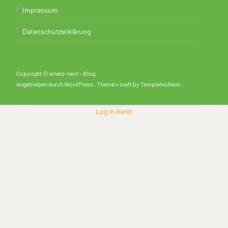
Impressum
Datenschutzerklärung
Copyright © whats-next - Blog
Angetrieben durch WordPress
, Theme
i-craft
by TemplatesNext.
Log in here!